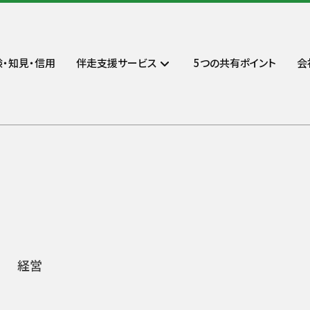
向けの経営コンサルティング会社「株式会社ビジネスストーリ
験・知見・信用
伴走支援サービス
5つの共有ポイント
会
経営