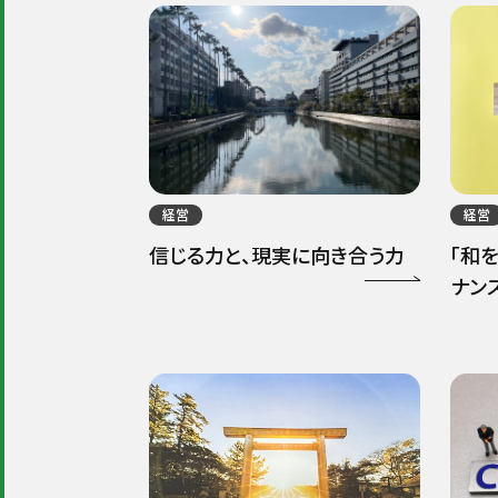
経営
経営
信じる力と、現実に向き合う力
「和
ナン